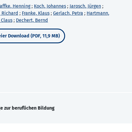
affke, Henning
;
Koch, Johannes
;
Jarosch, Jürgen
;
r, Richard
;
Franke, Klaus
;
Gerlach, Petra
;
Hartmann,
 Claus
;
Dechert, Bernd
ier Download (PDF, 11,9 MB)
e zur beruflichen Bildung