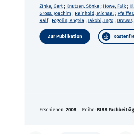
Zinke, Gert
;
Knutzen, Sönke
;
Howe, Falk
;
Kl
Gross, Joachim
;
Reinhold, Michael
;
Pfeiffe
Ralf
;
Fogolin, Angela
;
Jakobi, Ingo
;
Drewes,
Zur Publikation
Kostenfre
Erschienen:
2008
Reihe:
BIBB Fachbeiträg