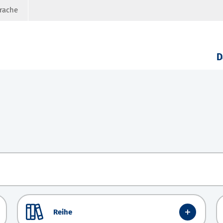
prache
D
Reihe