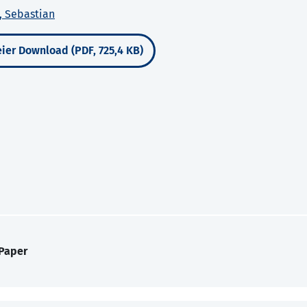
, Sebastian
ier Download (PDF, 725,4 KB)
 Paper