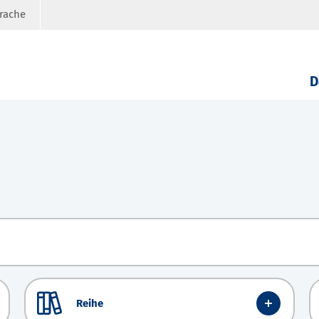
prache
D
Reihe