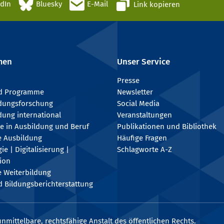
edIn
Bluesky
E-Mail
Link kopieren
men
Unser Service
Presse
nd Programme
Newsletter
ldungsforschung
Social Media
dung international
Veranstaltungen
e in Ausbildung und Beruf
Publikationen und Bibliothek
e Ausbildung
Häufige Fragen
e | Digitalisierung |
Schlagworte A-Z
tion
e Weiterbildung
 Bildungsberichterstattung
nmittelbare, rechtsfähige Anstalt des öffentlichen Rechts.