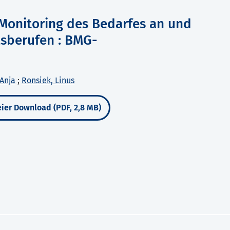
s Monitoring des Bedarfes an und
sberufen : BMG-
Anja
;
Ronsiek, Linus
ier Download (PDF, 2,8 MB)