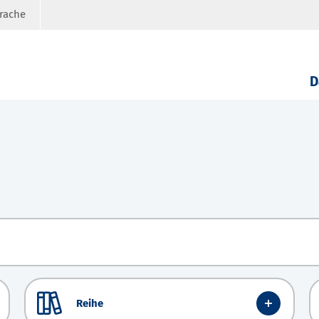
prache
D
Reihe