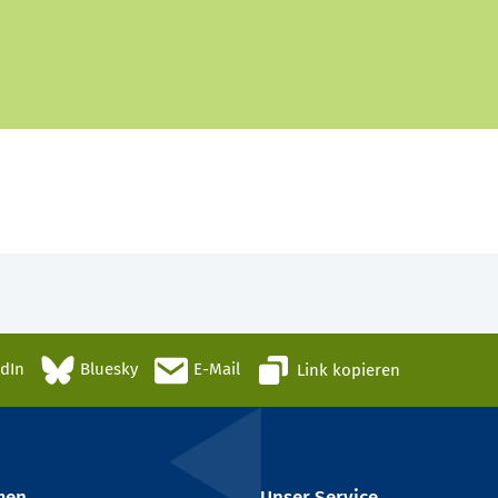
edIn
Bluesky
E-Mail
Link kopieren
men
Unser Service