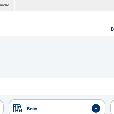
prache
D
Reihe