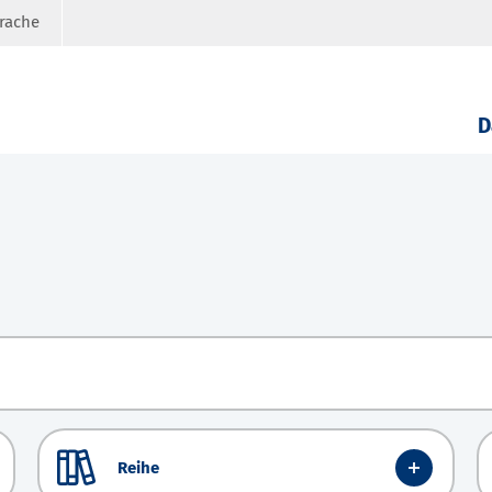
prache
D
Reihe