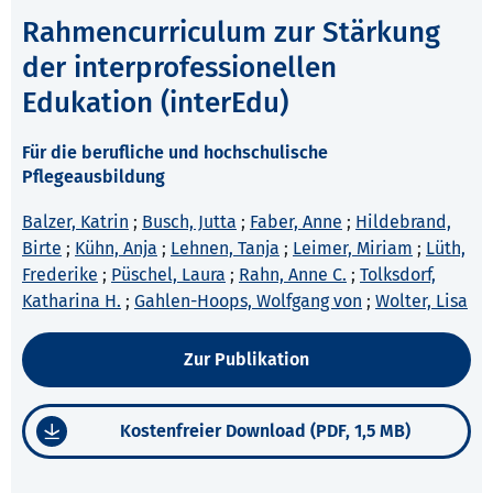
Rahmencurriculum zur Stärkung
der interprofessionellen
Edukation (interEdu)
Für die berufliche und hochschulische
Pflegeausbildung
Balzer, Katrin
;
Busch, Jutta
;
Faber, Anne
;
Hildebrand,
Birte
;
Kühn, Anja
;
Lehnen, Tanja
;
Leimer, Miriam
;
Lüth,
Frederike
;
Püschel, Laura
;
Rahn, Anne C.
;
Tolksdorf,
Katharina H.
;
Gahlen-Hoops, Wolfgang von
;
Wolter, Lisa
Zur Publikation
Kostenfreier Download (PDF, 1,5 MB)