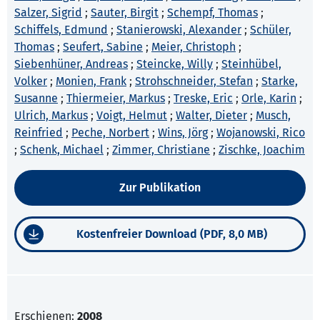
Salzer, Sigrid
;
Sauter, Birgit
;
Schempf, Thomas
;
Schiffels, Edmund
;
Stanierowski, Alexander
;
Schüler,
Thomas
;
Seufert, Sabine
;
Meier, Christoph
;
Siebenhüner, Andreas
;
Steincke, Willy
;
Steinhübel,
Volker
;
Monien, Frank
;
Strohschneider, Stefan
;
Starke,
Susanne
;
Thiermeier, Markus
;
Treske, Eric
;
Orle, Karin
;
Ulrich, Markus
;
Voigt, Helmut
;
Walter, Dieter
;
Musch,
Reinfried
;
Peche, Norbert
;
Wins, Jörg
;
Wojanowski, Rico
;
Schenk, Michael
;
Zimmer, Christiane
;
Zischke, Joachim
Zur Publikation
Kostenfreier Download (PDF, 8,0 MB)
Erschienen:
2008