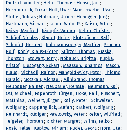
Dietrich von der
;
Helle, Thomas
;
Hense, Jan
;
Herrenbrück, Erika
;
Höft, Uwe
;
Manschwetus, Uwe
;
Stöber, Tobias
;
Holzbaur, Ulrich
;
Honegger, Jürg
;
Hartmann, Michael
;
Jakob, Aaron R.
;
Kaiser, Artur
;
Kaiser, Manfred
;
Kämpfe, Werner
;
Keller, Christel
;
Schöpf, Nicolas
;
Klandt, Heinz
;
Klotzbücher, Ralf
;
Schmidt, Herbert
;
Kollmannsperger, Martina
;
Bronner,
Rolf
;
König, Klaus-Dieter
;
Stürzer, Thomas
;
Kraska,
Thorsten
;
Stewart, Terry
;
Nöbauer, Brigitta
;
Kupka,
Kristof
;
Liesegang, Eckart
;
Maassen, Johannes
;
Masch,
Klaus
;
Michaeli, Rainer
;
Mangold-Miez, Peter
;
Thieme,
Harald
;
Motzkau, Michael
;
Mühlbrand, Thomas
;
Neubauer, Rainer
;
Neubauer, Renate
;
Neumann, Kai
;
Ott, Michael
;
Papenroth, Jürgen
;
Hoke, Ralf
;
Puschert,
Matthias
;
Weinert, Jürgen
;
Rally, Peter
;
Schweizer,
Wolfgang
;
Rappenglück, Stefan
;
Rathert, Wolfgang
;
Reinhardt, Rüdiger
;
Pawlowsky, Peter
;
Reiter, Wilfried
;
Teigeler, Thorsten
;
Richter, Margret
;
Wilms, Falko
;
Rosé, Helge
;
Kaplow, Mirjam
;
Ruder, Georg
;
Horn, Ute
;