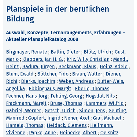
Planspiele in der beruﬂichen
Bildung
Auswahl, Konzepte, Lernarrangements, Erfahrungen –
Aktueller Planspielkatalog 2008
Birgmayer, Renate
;
Ballin, Dieter
;
Blötz, Ulrich
;
Gust,
Mario
;
Klabbers, Jan H. G.
;
Kriz, Willy Christian
;
Mandl,
Heinz
;
Badura, Jürgen
;
Beckmann, Klaus
;
Heinz, Adele
;
Blum, Ewald
;
Böttcher, Tido
;
Braun, Walter
;
Diener,
Richi
;
Dierks, Joachim
;
Weber, Andreas
;
Dufter-Weis,
Angelika
;
Ebbinghaus, Margit
;
Eberle, Thomas
;
Fechner, Hans-Jörg
;
Fehling, Georg
;
Högsdal, Nils
;
Frackmann, Margit
;
Bruse, Thomas
;
Lammers, Wilfrid
;
Gabriel, Werner
;
Getsch, Ulrich
;
Simon, Jens
;
Geuting,
Manfred
;
Göpfert, Ingrid
;
Neher, Axel
;
Graf, Michael
;
Hamela, Thomas
;
Heidack, Clemens
;
Heilmann,
Vivienne
;
Papke, Anne
;
Heinecke, Albert
;
Oelsnitz,