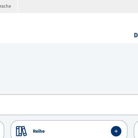
prache
D
Reihe