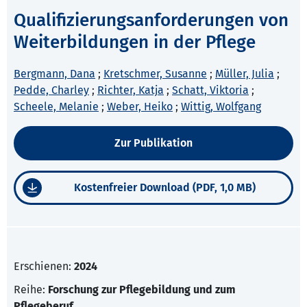
Qualifizierungsanforderungen von
Weiterbildungen in der Pflege
Bergmann, Dana
;
Kretschmer, Susanne
;
Müller, Julia
;
Pedde, Charley
;
Richter, Katja
;
Schatt, Viktoria
;
Scheele, Melanie
;
Weber, Heiko
;
Wittig, Wolfgang
Zur Publikation
Kostenfreier Download (PDF, 1,0 MB)
Erschienen:
2024
Reihe:
Forschung zur Pflegebildung und zum
Pflegeberuf