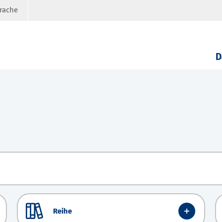
prache
D
Reihe