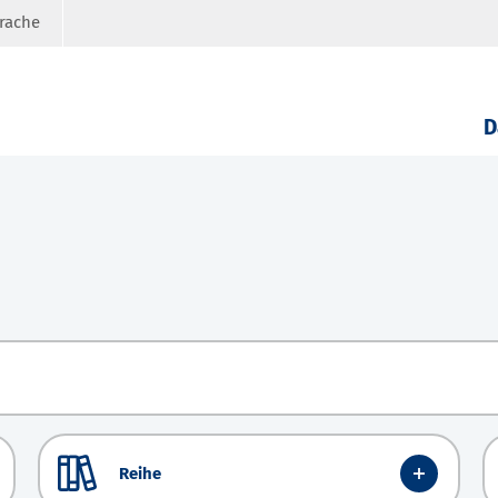
prache
D
Reihe