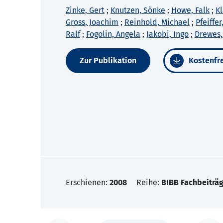
Zinke, Gert
;
Knutzen, Sönke
;
Howe, Falk
;
Kl
Gross, Joachim
;
Reinhold, Michael
;
Pfeiffe
Ralf
;
Fogolin, Angela
;
Jakobi, Ingo
;
Drewes,
Zur Publikation
Kostenfre
Erschienen:
2008
Reihe:
BIBB Fachbeiträg