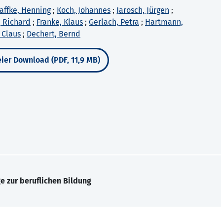
affke, Henning
;
Koch, Johannes
;
Jarosch, Jürgen
;
r, Richard
;
Franke, Klaus
;
Gerlach, Petra
;
Hartmann,
 Claus
;
Dechert, Bernd
ier Download (PDF, 11,9 MB)
e zur beruflichen Bildung