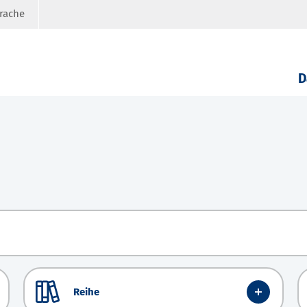
prache
D
Reihe