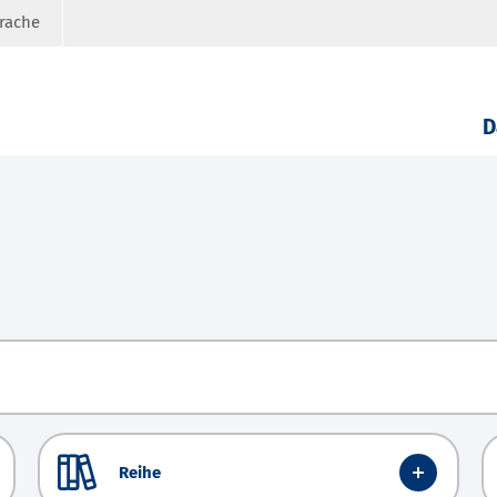
prache
D
Reihe