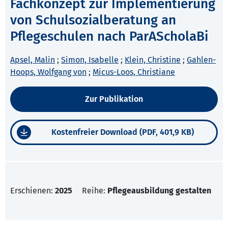
Fachkonzept zur Implementierung
von Schulsozialberatung an
Pflegeschulen nach ParAScholaBi
Apsel, Malin
;
Simon, Isabelle
;
Klein, Christine
;
Gahlen-
Hoops, Wolfgang von
;
Micus-Loos, Christiane
Zur Publikation
Kostenfreier Download (PDF, 401,9 KB)
Erschienen:
2025
Reihe:
Pflegeausbildung gestalten