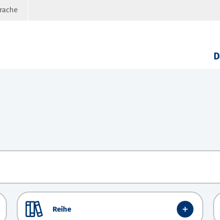
prache
D
Reihe