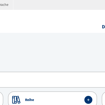
prache
D
Reihe