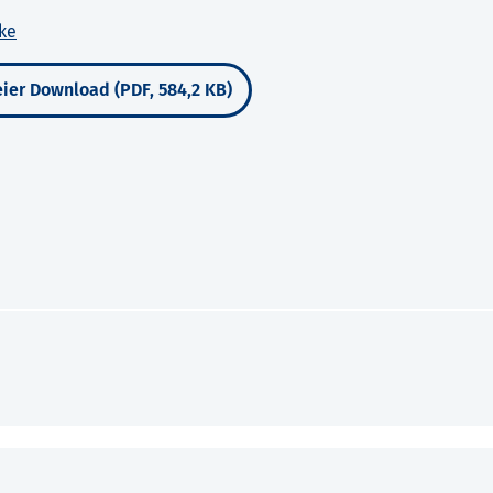
lke
ier Download (PDF, 584,2 KB)