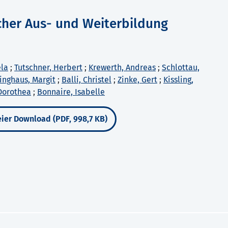
icher Aus- und Weiterbildung
ela
;
Tutschner, Herbert
;
Krewerth, Andreas
;
Schlottau,
inghaus, Margit
;
Balli, Christel
;
Zinke, Gert
;
Kissling,
Dorothea
;
Bonnaire, Isabelle
ier Download (PDF, 998,7 KB)