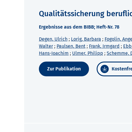
Qualitätssicherung berufl
Ergebnisse aus dem BIBB; Heft-Nr. 78
Degen, Ulrich
;
Lorig, Barbara
;
Fogolin, Ang
Walter
;
Paulsen, Bent
;
Frank, Irmgard
;
Ebb
Hans-Joachim
;
Ulmer, Philipp
;
Schemme, 
Zur Publikation
Kostenfre