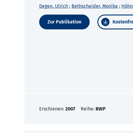
Degen, Ulrich
;
Bethscheider, Monika
;
Höhns
Zur Publikation
Kostenfre
Erschienen:
2007
Reihe:
BWP