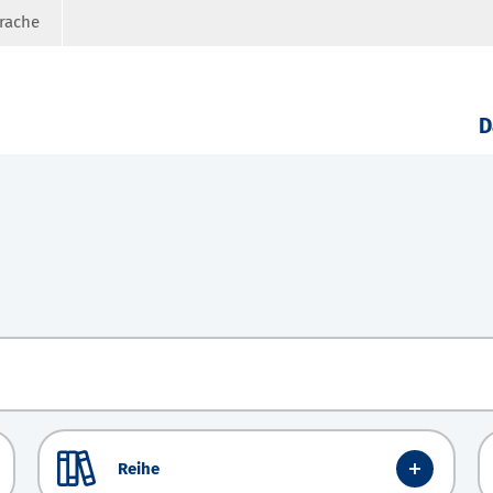
prache
D
Reihe