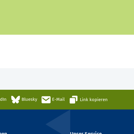
edIn
Bluesky
E-Mail
Link kopieren
men
Unser Service