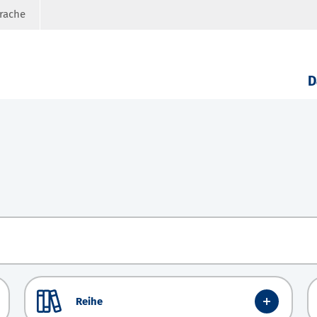
prache
D
Reihe