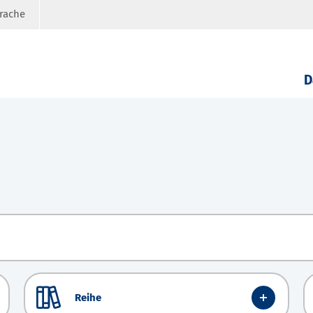
prache
D
Reihe