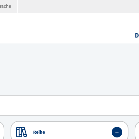
prache
D
Reihe