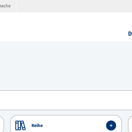
prache
D
Reihe