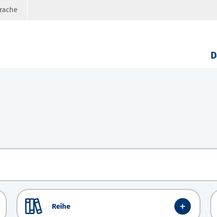
prache
D
Reihe