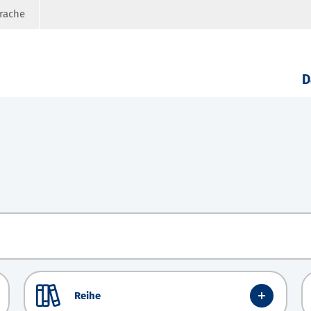
prache
D
Reihe