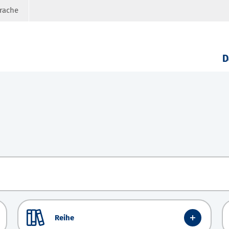
prache
D
Reihe