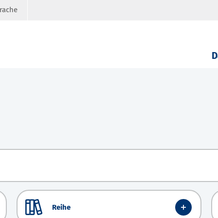
prache
D
Reihe