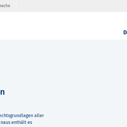
prache
D
en
echtsgrundlagen aller
naus enthält es