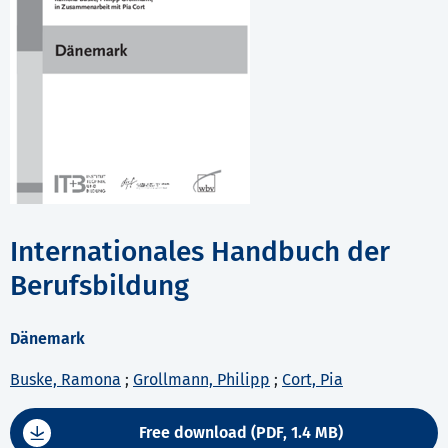
Internationales Handbuch der
Berufsbildung
Dänemark
Buske, Ramona
;
Grollmann, Philipp
;
Cort, Pia
Free download (PDF, 1.4 MB)