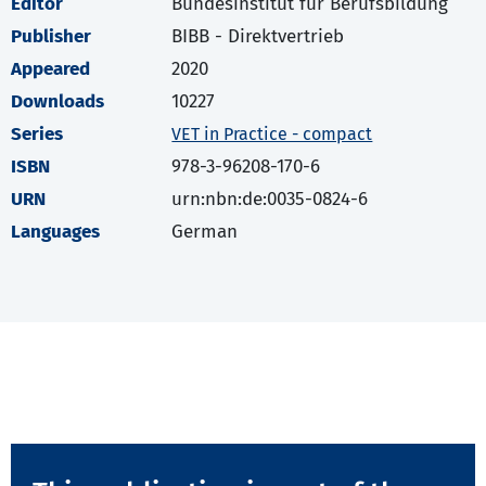
Editor
Bundesinstitut für Berufsbildung
Publisher
BIBB - Direktvertrieb
Appeared
2020
Downloads
10227
Series
VET in Practice - compact
ISBN
978-3-96208-170-6
URN
urn:nbn:de:0035-0824-6
Languages
German