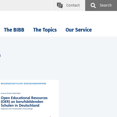
Contact
Search
The BIBB
The Topics
Our Service
d