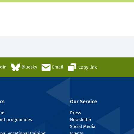
edIn
Bluesky
Email
Copy link
cs
Our Service
ons
Press
 and programmes
Newsletter
Social Media
onal vocational training
Events