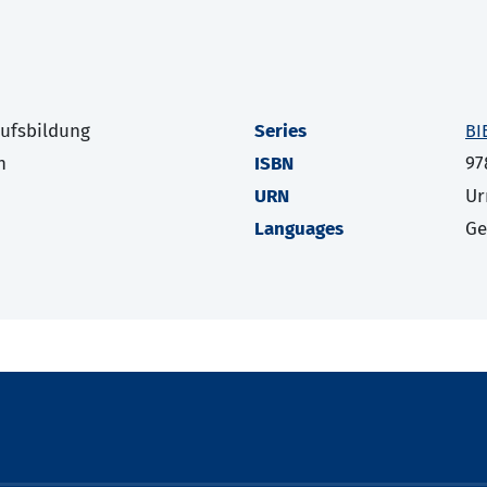
rufsbildung
Series
BI
h
ISBN
97
URN
Ur
Languages
G