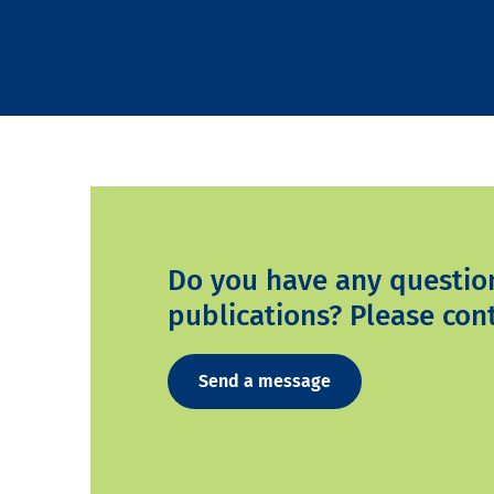
Do you have any questio
publications? Please cont
Send a message