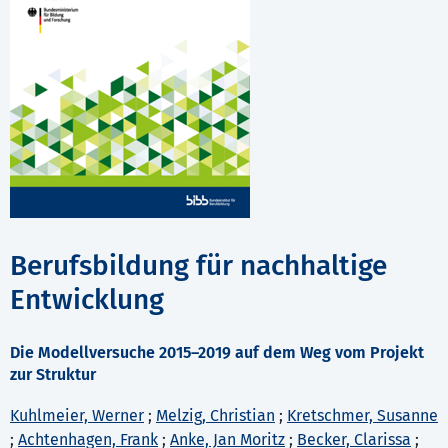
Berufsbildung für nachhaltige
Entwicklung
Die Modellversuche 2015–2019 auf dem Weg vom Projekt
zur Struktur
Kuhlmeier, Werner
;
Melzig, Christian
;
Kretschmer, Susanne
;
Achtenhagen, Frank
;
Anke, Jan Moritz
;
Becker, Clarissa
;