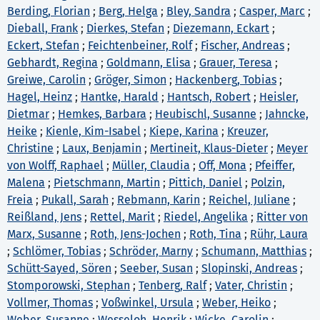
Berding, Florian
;
Berg, Helga
;
Bley, Sandra
;
Casper, Marc
;
Dieball, Frank
;
Dierkes, Stefan
;
Diezemann, Eckart
;
Eckert, Stefan
;
Feichtenbeiner, Rolf
;
Fischer, Andreas
;
Gebhardt, Regina
;
Goldmann, Elisa
;
Grauer, Teresa
;
Greiwe, Carolin
;
Gröger, Simon
;
Hackenberg, Tobias
;
Hagel, Heinz
;
Hantke, Harald
;
Hantsch, Robert
;
Heisler,
Dietmar
;
Hemkes, Barbara
;
Heubischl, Susanne
;
Jahncke,
Heike
;
Kienle, Kim-Isabel
;
Kiepe, Karina
;
Kreuzer,
Christine
;
Laux, Benjamin
;
Mertineit, Klaus-Dieter
;
Meyer
von Wolff, Raphael
;
Müller, Claudia
;
Off, Mona
;
Pfeiffer,
Malena
;
Pietschmann, Martin
;
Pittich, Daniel
;
Polzin,
Freia
;
Pukall, Sarah
;
Rebmann, Karin
;
Reichel, Juliane
;
Reißland, Jens
;
Rettel, Marit
;
Riedel, Angelika
;
Ritter von
Marx, Susanne
;
Roth, Jens-Jochen
;
Roth, Tina
;
Rühr, Laura
;
Schlömer, Tobias
;
Schröder, Marny
;
Schumann, Matthias
;
Schütt-Sayed, Sören
;
Seeber, Susan
;
Slopinski, Andreas
;
Stomporowski, Stephan
;
Tenberg, Ralf
;
Vater, Christin
;
Vollmer, Thomas
;
Voßwinkel, Ursula
;
Weber, Heiko
;
Weber, Susanne
;
Wesseloh, Henrik
;
Wicke, Carolin
;