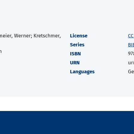
meier, Werner; Kretschmer,
License
CC
Series
BI
h
ISBN
97
URN
ur
Languages
G