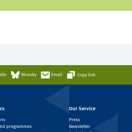
edIn
Bluesky
Email
Copy link
cs
Our Service
ons
Press
 and programmes
Newsletter