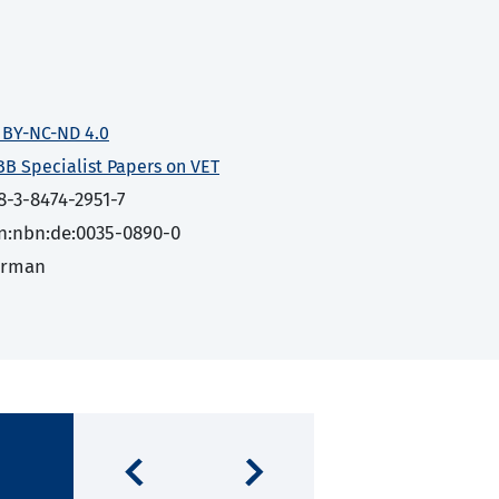
 BY-NC-ND 4.0
BB Specialist Papers on VET
8-3-8474-2951-7
n:nbn:de:0035-0890-0
erman