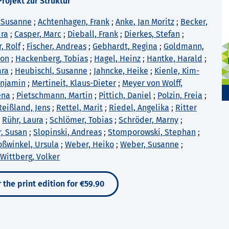
ojekt zur Struktur
 Susanne
;
Achtenhagen, Frank
;
Anke, Jan Moritz
;
Becker,
dra
;
Casper, Marc
;
Dieball, Frank
;
Dierkes, Stefan
;
, Rolf
;
Fischer, Andreas
;
Gebhardt, Regina
;
Goldmann,
mon
;
Hackenberg, Tobias
;
Hagel, Heinz
;
Hantke, Harald
;
ara
;
Heubischl, Susanne
;
Jahncke, Heike
;
Kienle, Kim-
enjamin
;
Mertineit, Klaus-Dieter
;
Meyer von Wolff,
ena
;
Pietschmann, Martin
;
Pittich, Daniel
;
Polzin, Freia
;
Reißland, Jens
;
Rettel, Marit
;
Riedel, Angelika
;
Ritter
;
Rühr, Laura
;
Schlömer, Tobias
;
Schröder, Marny
;
, Susan
;
Slopinski, Andreas
;
Stomporowski, Stephan
;
oßwinkel, Ursula
;
Weber, Heiko
;
Weber, Susanne
;
Wittberg, Volker
 the print edition for €59.90