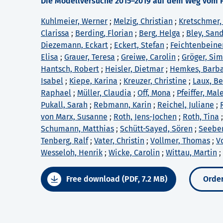
Die Modellversuche 2015–2019 auf dem Weg vom Pr
Kuhlmeier, Werner
;
Melzig, Christian
;
Kretschmer,
Clarissa
;
Berding, Florian
;
Berg, Helga
;
Bley, San
Diezemann, Eckart
;
Eckert, Stefan
;
Feichtenbeiner
Elisa
;
Grauer, Teresa
;
Greiwe, Carolin
;
Gröger, Si
Hantsch, Robert
;
Heisler, Dietmar
;
Hemkes, Barb
Isabel
;
Kiepe, Karina
;
Kreuzer, Christine
;
Laux, B
Raphael
;
Müller, Claudia
;
Off, Mona
;
Pfeiffer, Mal
Pukall, Sarah
;
Rebmann, Karin
;
Reichel, Juliane
;
von Marx, Susanne
;
Roth, Jens-Jochen
;
Roth, Tina
Schumann, Matthias
;
Schütt-Sayed, Sören
;
Seeber
Tenberg, Ralf
;
Vater, Christin
;
Vollmer, Thomas
;
V
Wesseloh, Henrik
;
Wicke, Carolin
;
Wittau, Martin
;
Free download (PDF, 7.2 MB)
Order