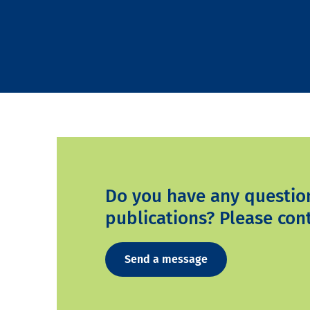
Do you have any questio
publications? Please cont
Send a message