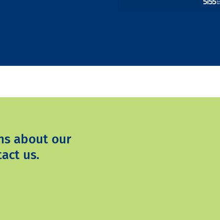
ns about our
act us.