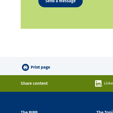
Send a message
Print page
Share content
Link
The BIBB
The Topi