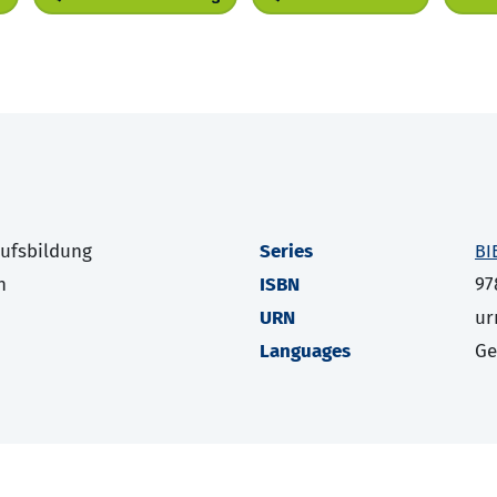
rufsbildung
Series
BI
h
ISBN
97
URN
ur
Languages
G