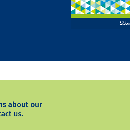
ns about our
act us.