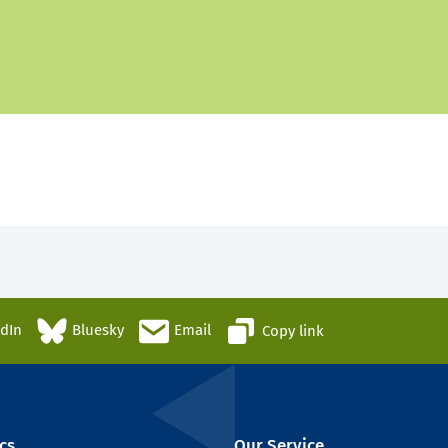
edIn
Bluesky
Email
Copy link
cs
Our Service