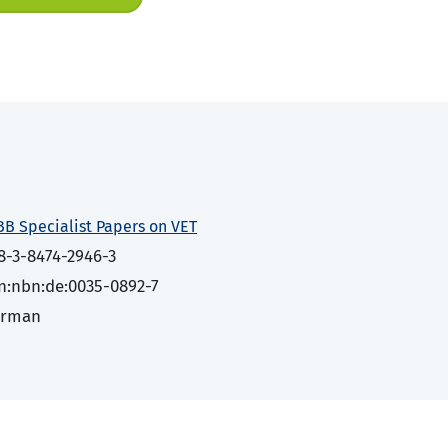
BB Specialist Papers on VET
8-3-8474-2946-3
n:nbn:de:0035-0892-7
erman