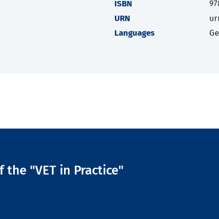
ISBN
97
URN
ur
Languages
G
f the "VET in Practice"