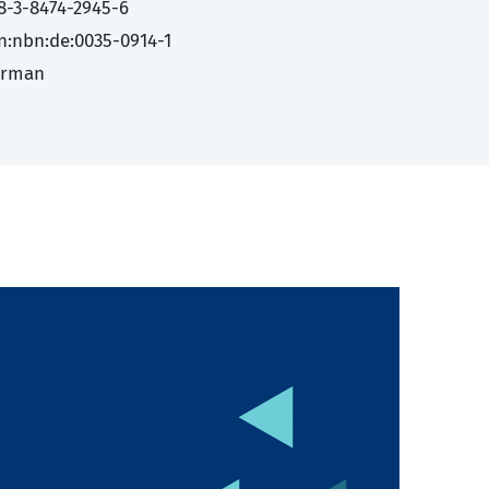
8-3-8474-2945-6
n:nbn:de:0035-0914-1
erman