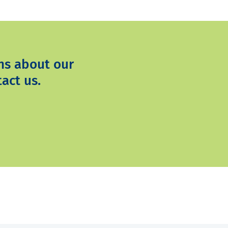
ns about our
act us.