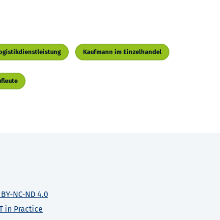
gistikdienstleistung
Kaufmann im Einzelhandel
ufleute
 BY-NC-ND 4.0
T in Practice