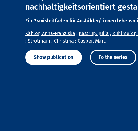
nachhaltigkeitsorientiert gesta
Ein Praxisleitfaden für Ausbilder/-innen lebensm
Kähler, Anna-Franziska
;
Kastrup, Julia
;
Kuhlmeier,
;
Strotmann, Christina
;
Casper, Marc
Show publication
To the series