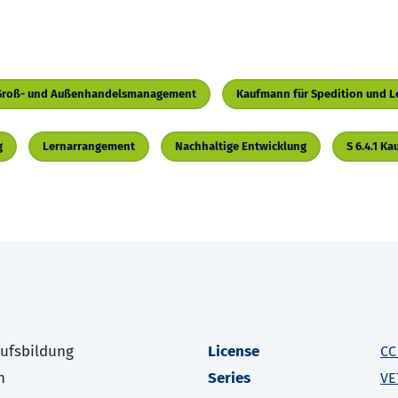
r Groß- und Außenhandelsmanagement
Kaufmann für Spedition und Lo
g
Lernarrangement
Nachhaltige Entwicklung
S 6.4.1 Ka
rufsbildung
License
CC
h
Series
VE