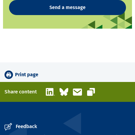
Send a message
Print page
LinkedIn
Bluesky
Email
Share content
Copy link
Feedback