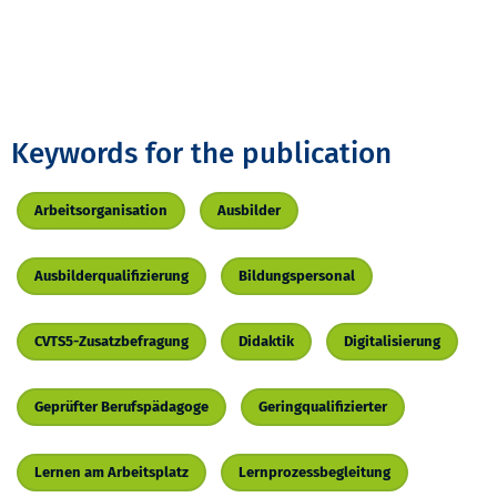
Keywords for the publication
Arbeitsorganisation
Ausbilder
Ausbilderqualifizierung
Bildungspersonal
CVTS5-Zusatzbefragung
Didaktik
Digitalisierung
Geprüfter Berufspädagoge
Geringqualifizierter
Lernen am Arbeitsplatz
Lernprozessbegleitung