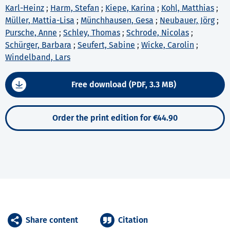
Karl-Heinz
;
Harm, Stefan
;
Kiepe, Karina
;
Kohl, Matthias
;
Müller, Mattia-Lisa
;
Münchhausen, Gesa
;
Neubauer, Jörg
;
Pursche, Anne
;
Schley, Thomas
;
Schrode, Nicolas
;
Schürger, Barbara
;
Seufert, Sabine
;
Wicke, Carolin
;
Windelband, Lars
Free download (PDF, 3.3 MB)
Order the print edition for €44.90
Share content
Citation