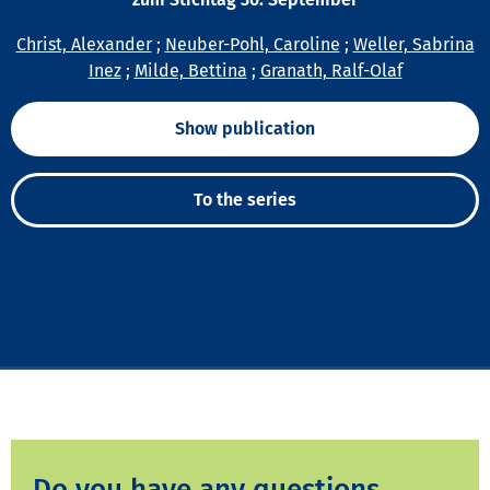
Christ, Alexander
;
Neuber-Pohl, Caroline
;
Weller, Sabrina
Inez
;
Milde, Bettina
;
Granath, Ralf-Olaf
Show publication
To the series
Do you have any questions