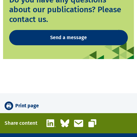
about our publications? Please
contact us.
Send a message
Print page
LinkedIn
Bluesky
Email
Share content
Copy link