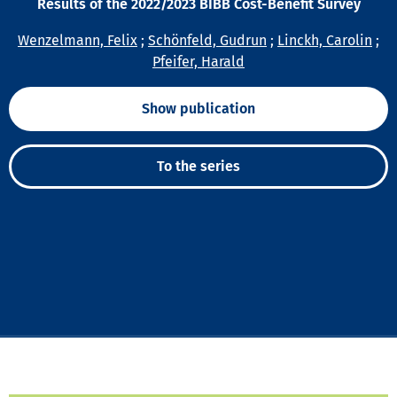
Results of the 2022/2023 BIBB Cost-Benefit Survey
Wenzelmann, Felix
;
Schönfeld, Gudrun
;
Linckh, Carolin
;
Pfeifer, Harald
Show publication
To the series