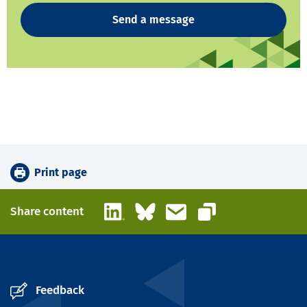
Send a message
Print page
LinkedIn
Bluesky
Email
Share content
Copy link
Feedback