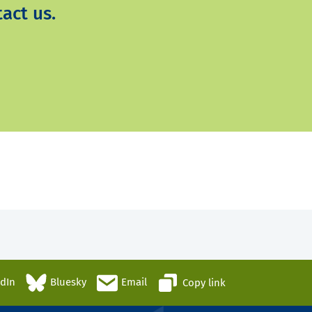
act us.
edIn
Bluesky
Email
Copy link