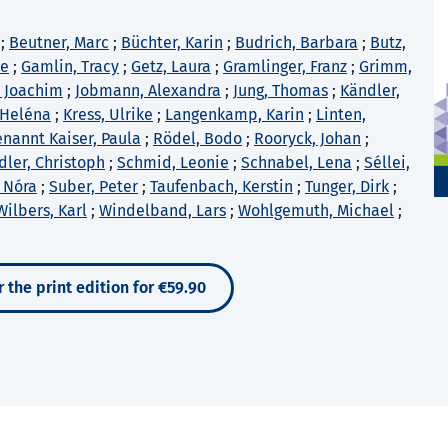
;
Beutner, Marc
;
Büchter, Karin
;
Budrich, Barbara
;
Butz,
ne
;
Gamlin, Tracy
;
Getz, Laura
;
Gramlinger, Franz
;
Grimm,
 Joachim
;
Jobmann, Alexandra
;
Jung, Thomas
;
Kändler,
 Heléna
;
Kress, Ulrike
;
Langenkamp, Karin
;
Linten,
nannt Kaiser, Paula
;
Rödel, Bodo
;
Rooryck, Johan
;
dler, Christoph
;
Schmid, Leonie
;
Schnabel, Lena
;
Séllei,
 Nóra
;
Suber, Peter
;
Taufenbach, Kerstin
;
Tunger, Dirk
;
Wilbers, Karl
;
Windelband, Lars
;
Wohlgemuth, Michael
;
 the print edition for €59.90