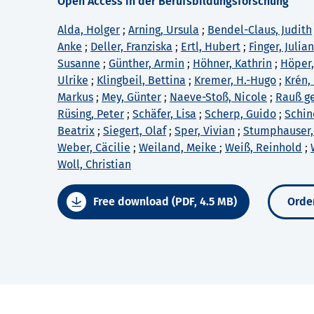
Open Access in der Berufsbildungsforschung
Alda, Holger
;
Arning, Ursula
;
Bendel-Claus, Judith
Anke
;
Deller, Franziska
;
Ertl, Hubert
;
Finger, Julia
Susanne
;
Günther, Armin
;
Höhner, Kathrin
;
Höper,
Ulrike
;
Klingbeil, Bettina
;
Kremer, H.-Hugo
;
Krén,
Markus
;
Mey, Günter
;
Naeve-Stoß, Nicole
;
Rauß ge
Rüsing, Peter
;
Schäfer, Lisa
;
Scherp, Guido
;
Schin
Beatrix
;
Siegert, Olaf
;
Sper, Vivian
;
Stumphauser,
Weber, Cäcilie
;
Weiland, Meike
;
Weiß, Reinhold
;
Woll, Christian
Free download (PDF, 4.5 MB)
Order