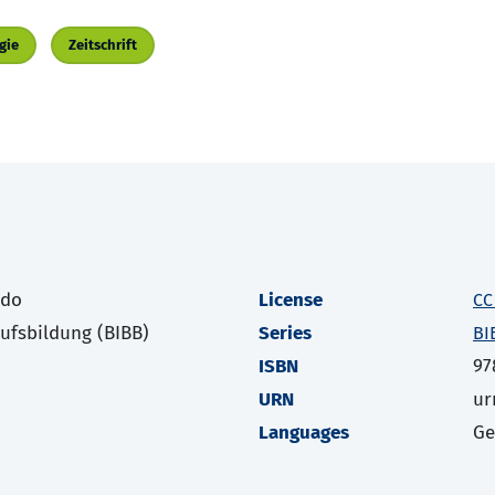
gie
Zeitschrift
odo
License
CC
rufsbildung (BIBB)
Series
BI
ISBN
97
URN
ur
Languages
G