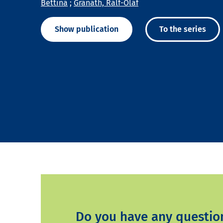
Bettina
;
Granath, Ralf-Olaf
Show publication
To the series
Do you have any questio