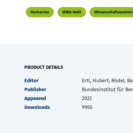
Recherche
VUKA-Welt
Wissenschaftssoziolo
PRODUCT DETAILS
Editor
Ertl, Hubert; Rödel, B
Publisher
Bundesinstitut für Be
Appeared
2022
Downloads
9965