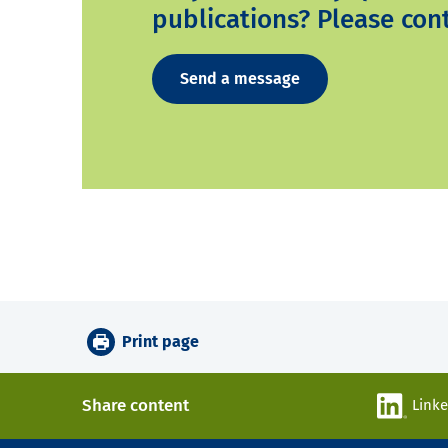
publications? Please cont
Send a message
Print page
Share content
Link