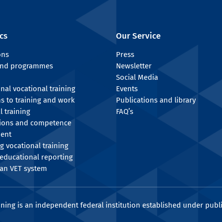
cs
Our Service
ons
Press
 and programmes
Newsletter
Social Media
onal vocational training
Events
ns to training and work
Publications and library
l training
FAQ’s
tions and competence
ent
g vocational training
educational reporting
an VET system
ining is an independent federal institution established under publi