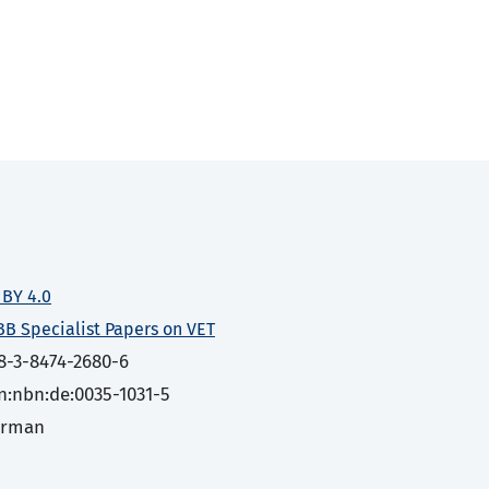
 BY 4.0
BB Specialist Papers on VET
8-3-8474-2680-6
n:nbn:de:0035-1031-5
erman