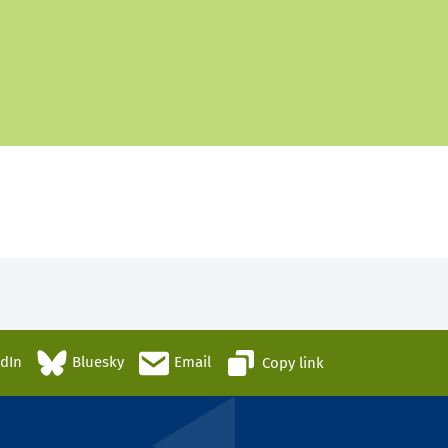
edIn
Bluesky
Email
Copy link