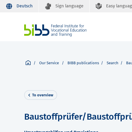
Deutsch
Sign language
Easy langua
Our Service
BIBB publications
Search
Bau
To overview
Baustoffprüfer/Baustoffprü