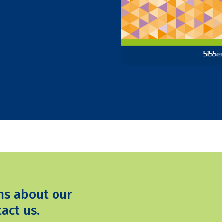
ns about our
act us.