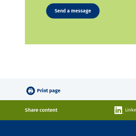
Send a message
Print page
Share content
Link