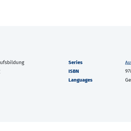
rufsbildung
Series
Au
g
ISBN
97
Languages
G