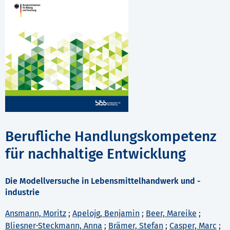
Berufliche Handlungskompetenz
für nachhaltige Entwicklung
Die Modellversuche in Lebensmittelhandwerk und -
industrie
Ansmann, Moritz
;
Apelojg, Benjamin
;
Beer, Mareike
;
Bliesner-Steckmann, Anna
;
Brämer, Stefan
;
Casper, Marc
;