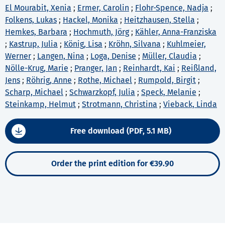
El Mourabit, Xenia
;
Ermer, Carolin
;
Flohr-Spence, Nadja
;
Folkens, Lukas
;
Hackel, Monika
;
Heitzhausen, Stella
;
Hemkes, Barbara
;
Hochmuth, Jörg
;
Kähler, Anna-Franziska
;
Kastrup, Julia
;
König, Lisa
;
Kröhn, Silvana
;
Kuhlmeier,
Werner
;
Langen, Nina
;
Loga, Denise
;
Müller, Claudia
;
Nölle-Krug, Marie
;
Pranger, Jan
;
Reinhardt, Kai
;
Reißland,
Jens
;
Röhrig, Anne
;
Rothe, Michael
;
Rumpold, Birgit
;
Scharp, Michael
;
Schwarzkopf, Julia
;
Speck, Melanie
;
Steinkamp, Helmut
;
Strotmann, Christina
;
Vieback, Linda
Free download (PDF, 5.1 MB)
Order the print edition for €39.90