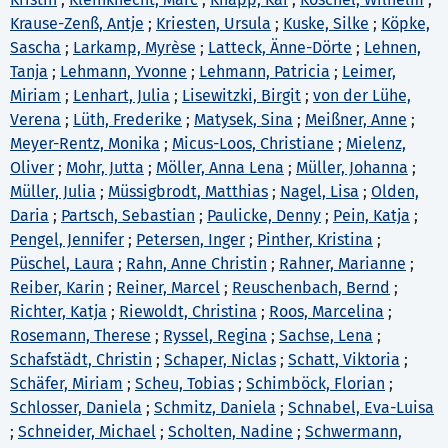
Krause-Zenß, Antje
;
Kriesten, Ursula
;
Kuske, Silke
;
Köpke,
Sascha
;
Larkamp, Myrèse
;
Latteck, Änne-Dörte
;
Lehnen,
Tanja
;
Lehmann, Yvonne
;
Lehmann, Patricia
;
Leimer,
Miriam
;
Lenhart, Julia
;
Lisewitzki, Birgit
;
von der Lühe,
Verena
;
Lüth, Frederike
;
Matysek, Sina
;
Meißner, Anne
;
Meyer-Rentz, Monika
;
Micus-Loos, Christiane
;
Mielenz,
Oliver
;
Mohr, Jutta
;
Möller, Anna Lena
;
Müller, Johanna
;
Müller, Julia
;
Müssigbrodt, Matthias
;
Nagel, Lisa
;
Olden,
Daria
;
Partsch, Sebastian
;
Paulicke, Denny
;
Pein, Katja
;
Pengel, Jennifer
;
Petersen, Inger
;
Pinther, Kristina
;
Püschel, Laura
;
Rahn, Anne Christin
;
Rahner, Marianne
;
Reiber, Karin
;
Reiner, Marcel
;
Reuschenbach, Bernd
;
Richter, Katja
;
Riewoldt, Christina
;
Roos, Marcelina
;
Rosemann, Therese
;
Ryssel, Regina
;
Sachse, Lena
;
Schafstädt, Christin
;
Schaper, Niclas
;
Schatt, Viktoria
;
Schäfer, Miriam
;
Scheu, Tobias
;
Schimböck, Florian
;
Schlosser, Daniela
;
Schmitz, Daniela
;
Schnabel, Eva-Luisa
;
Schneider, Michael
;
Scholten, Nadine
;
Schwermann,