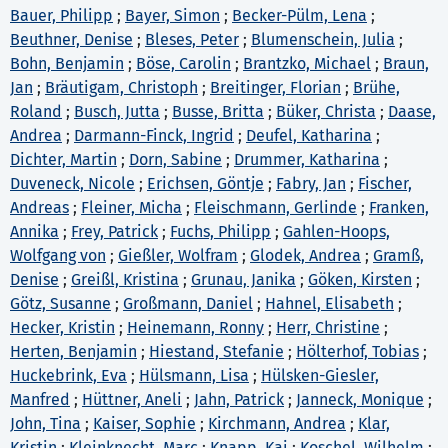
Bauer, Philipp
;
Bayer, Simon
;
Becker-Pülm, Lena
;
Beuthner, Denise
;
Bleses, Peter
;
Blumenschein, Julia
;
Bohn, Benjamin
;
Böse, Carolin
;
Brantzko, Michael
;
Braun,
Jan
;
Bräutigam, Christoph
;
Breitinger, Florian
;
Brühe,
Roland
;
Busch, Jutta
;
Busse, Britta
;
Büker, Christa
;
Daase,
Andrea
;
Darmann-Finck, Ingrid
;
Deufel, Katharina
;
Dichter, Martin
;
Dorn, Sabine
;
Drummer, Katharina
;
Duveneck, Nicole
;
Erichsen, Göntje
;
Fabry, Jan
;
Fischer,
Andreas
;
Fleiner, Micha
;
Fleischmann, Gerlinde
;
Franken,
Annika
;
Frey, Patrick
;
Fuchs, Philipp
;
Gahlen-Hoops,
Wolfgang von
;
Gießler, Wolfram
;
Glodek, Andrea
;
Gramß,
Denise
;
Greißl, Kristina
;
Grunau, Janika
;
Göken, Kirsten
;
Götz, Susanne
;
Großmann, Daniel
;
Hahnel, Elisabeth
;
Hecker, Kristin
;
Heinemann, Ronny
;
Herr, Christine
;
Herten, Benjamin
;
Hiestand, Stefanie
;
Hölterhof, Tobias
;
Huckebrink, Eva
;
Hülsmann, Lisa
;
Hülsken-Giesler,
Manfred
;
Hüttner, Aneli
;
Jahn, Patrick
;
Janneck, Monique
;
John, Tina
;
Kaiser, Sophie
;
Kirchmann, Andrea
;
Klar,
Kristin
;
Kleinknecht, Marc
;
Knapp, Kai
;
Koschel, Wilhelm
;