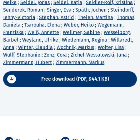
Meike
;
Seidel, Jonas
;
Seidel, Katja
;
Seidler-Rolf, Kristina
;
Senderek, Roman
;
Singer, Eva
;
Späth, Jochen
;
Steindorff,
Jenny-Victoria
;
Stephan, Astrid
;
Thelen, Martina
;
Thomas,
Daniela
;
Tsarouha, Elena
;
Weber, Heiko
;
Wegemann,
Franziska
;
Weiß, Annette
;
Wellmer, Sabine
;
Wesselborg,
Bärbel
;
Weyland, Ulrike
;
Wiedemann, Regina
;
Willaredt,
Anna
;
Winter, Claudia
;
Wochnik, Markus
;
Wolter, Lisa
;
Wulff, Stephanie
;
Zenz, Cora
;
Zichel-Wessalowski, Jana
;
Zimmermann, Hubert
;
Zimmermann, Markus
Free download (PDF, 944.1 KB)