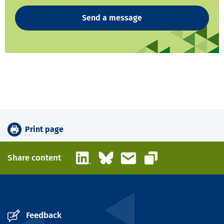
Send a message
Print page
LinkedIn
Bluesky
Email
Share content
Copy link
Feedback