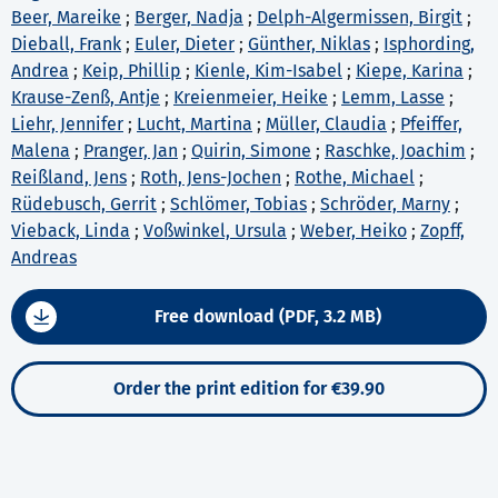
Beer, Mareike
;
Berger, Nadja
;
Delph-Algermissen, Birgit
;
Dieball, Frank
;
Euler, Dieter
;
Günther, Niklas
;
Isphording,
Andrea
;
Keip, Phillip
;
Kienle, Kim-Isabel
;
Kiepe, Karina
;
Krause-Zenß, Antje
;
Kreienmeier, Heike
;
Lemm, Lasse
;
Liehr, Jennifer
;
Lucht, Martina
;
Müller, Claudia
;
Pfeiffer,
Malena
;
Pranger, Jan
;
Quirin, Simone
;
Raschke, Joachim
;
Reißland, Jens
;
Roth, Jens-Jochen
;
Rothe, Michael
;
Rüdebusch, Gerrit
;
Schlömer, Tobias
;
Schröder, Marny
;
Vieback, Linda
;
Voßwinkel, Ursula
;
Weber, Heiko
;
Zopff,
Andreas
Free download (PDF, 3.2 MB)
Order the print edition for €39.90