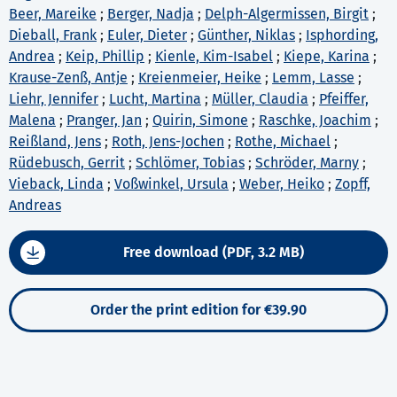
Beer, Mareike
;
Berger, Nadja
;
Delph-Algermissen, Birgit
;
Dieball, Frank
;
Euler, Dieter
;
Günther, Niklas
;
Isphording,
Andrea
;
Keip, Phillip
;
Kienle, Kim-Isabel
;
Kiepe, Karina
;
Krause-Zenß, Antje
;
Kreienmeier, Heike
;
Lemm, Lasse
;
Liehr, Jennifer
;
Lucht, Martina
;
Müller, Claudia
;
Pfeiffer,
Malena
;
Pranger, Jan
;
Quirin, Simone
;
Raschke, Joachim
;
Reißland, Jens
;
Roth, Jens-Jochen
;
Rothe, Michael
;
Rüdebusch, Gerrit
;
Schlömer, Tobias
;
Schröder, Marny
;
Vieback, Linda
;
Voßwinkel, Ursula
;
Weber, Heiko
;
Zopff,
Andreas
Free download (PDF, 3.2 MB)
Order the print edition for €39.90