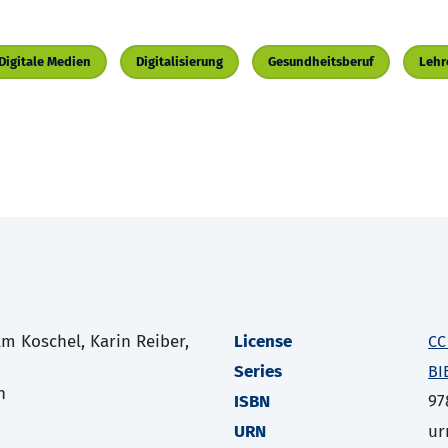
Digitale Medien
Digitalisierung
Gesundheitsberuf
Lehr
lm Koschel, Karin Reiber,
License
CC
Series
BI
h
ISBN
97
URN
ur