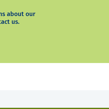
ns about our
act us.