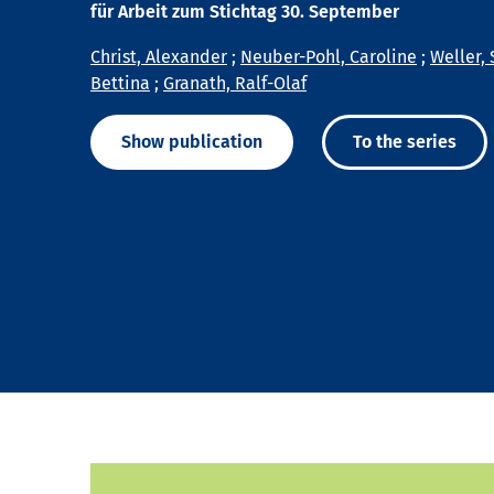
für Arbeit zum Stichtag 30. September
Christ, Alexander
;
Neuber-Pohl, Caroline
;
Weller, 
Bettina
;
Granath, Ralf-Olaf
Show publication
To the series