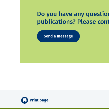
Do you have any questio
publications? Please cont
Send a message
Print page