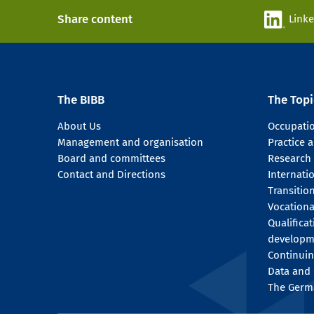
Share content
Link
The BIBB
The Topi
About Us
Occupati
Management and organisation
Practice
Board and committees
Research
Contact and Directions
Internati
Transitio
Vocationa
Qualifica
developm
Continuin
Data and 
The Germ