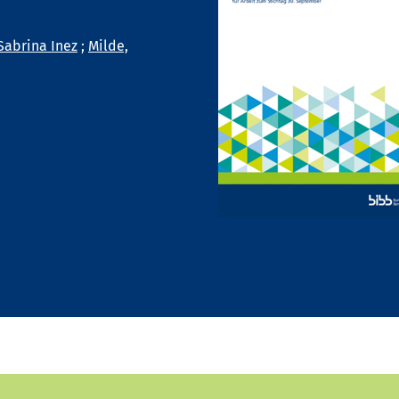
Sabrina Inez
;
Milde,