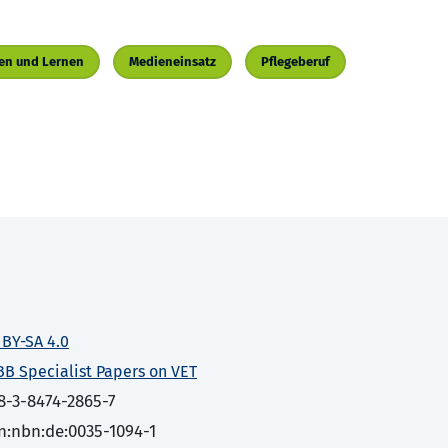
en und Lernen
Medieneinsatz
Pflegeberuf
 BY-SA 4.0
BB Specialist Papers on VET
8-3-8474-2865-7
n:nbn:de:0035-1094-1