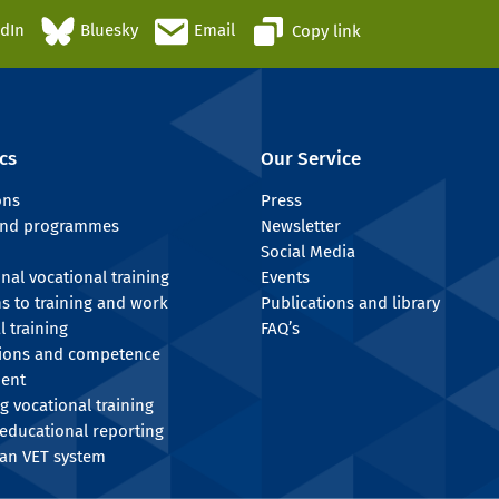
edIn
Bluesky
Email
Copy link
cs
Our Service
ons
Press
 and programmes
Newsletter
Social Media
onal vocational training
Events
ns to training and work
Publications and library
l training
FAQ’s
tions and competence
ent
g vocational training
educational reporting
an VET system