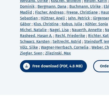
Weyland, Ulrike
;
Koschel, Wilhelm
;
Reiber, Karin
Dominik
;
Bergmann, Dana
;
Buchmann, Ulrike
;
Eb
Madjid
;
Fischer, Andreas
;
Freese, Christiane
;
Haus
Sebastian
;
Hüttner, Aneli
;
Jahn, Patrick
;
Jürgense
Gábor
;
Klus, Christina
;
Kobus, Julia
;
Köhler, Sonja
Michel, Natalie
;
Nagel, Lisa
;
Nauerth, Annette
;
Ne
Rasheed, Hasan A.
;
Rechl, Friederike
;
Richter, Kat
Schwarz, Karsten
;
Seltrecht, Astrid
;
Steindorff, Je
Völz, Silke
;
Wagner-Herrbach, Cornelia
;
Weber, Ch
Ziegler, Sven
;
Zilezinski, Max
Free download (PDF, 4.8 MB)
Order