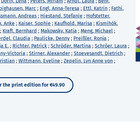
;
Dorin, Lena
;
Peters, Miriam
;
Arndt, Laura
;
Behr,
bighausen, Marc
;
Engl, Anna-Teresa
;
Ettl, Katrin
;
Fathi,
smann, Andreas
;
Hiestand, Stefanie
;
Hofstetter,
n, Anke
;
Kaiser, Sophie
;
Kaufhold, Marisa
;
Kismihók,
;
Kraft, Bernhard
;
Makowsky, Katja
;
Meng, Michael
;
rdel, Claudia
;
Paulicke, Denny
;
Preißler, Ronja
;
ja E.
;
Richter, Patrick
;
Schröder, Martina
;
Schröer, Laura
;
nny-Victoria
;
Stirner, Alexander
;
Stoevesandt, Dietrich
;
ristian
;
Wittmann, Eveline
;
Zepelin, Lyn Anne von
;
 the print edition for €49.90