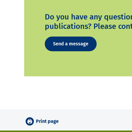
Do you have any questio
publications? Please cont
Send a message
Print page