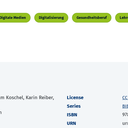
Digitale Medien
Digitalisierung
Gesundheitsberuf
Lehr
lm Koschel, Karin Reiber,
License
CC
Series
BI
h
ISBN
97
URN
ur