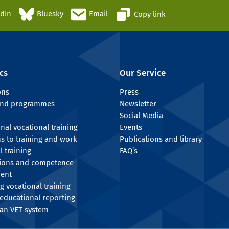
edIn
Bluesky
Email
Copy link
cs
Our Service
ons
Press
 and programmes
Newsletter
Social Media
onal vocational training
Events
ns to training and work
Publications and library
l training
FAQ’s
tions and competence
ent
g vocational training
educational reporting
an VET system