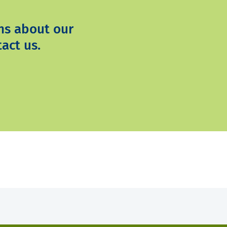
ns about our
act us.