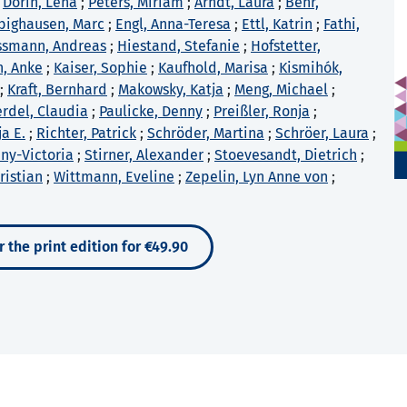
;
Dorin, Lena
;
Peters, Miriam
;
Arndt, Laura
;
Behr,
bighausen, Marc
;
Engl, Anna-Teresa
;
Ettl, Katrin
;
Fathi,
smann, Andreas
;
Hiestand, Stefanie
;
Hofstetter,
n, Anke
;
Kaiser, Sophie
;
Kaufhold, Marisa
;
Kismihók,
;
Kraft, Bernhard
;
Makowsky, Katja
;
Meng, Michael
;
rdel, Claudia
;
Paulicke, Denny
;
Preißler, Ronja
;
ja E.
;
Richter, Patrick
;
Schröder, Martina
;
Schröer, Laura
;
nny-Victoria
;
Stirner, Alexander
;
Stoevesandt, Dietrich
;
ristian
;
Wittmann, Eveline
;
Zepelin, Lyn Anne von
;
 the print edition for €49.90