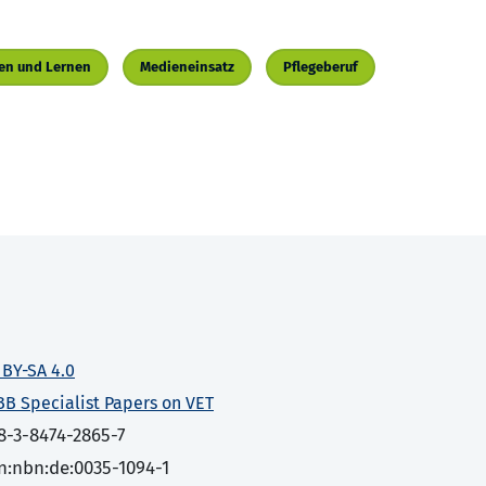
en und Lernen
Medieneinsatz
Pflegeberuf
 BY-SA 4.0
BB Specialist Papers on VET
8-3-8474-2865-7
n:nbn:de:0035-1094-1