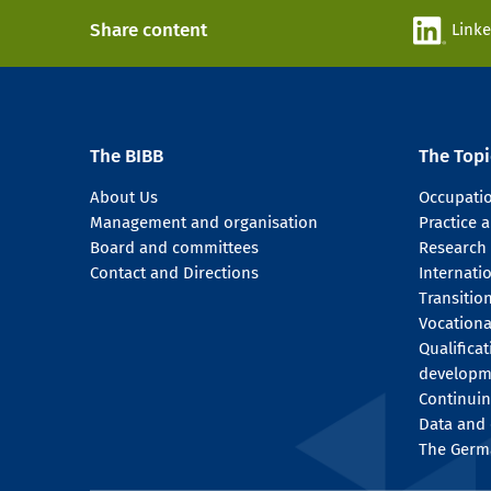
Share content
Link
The BIBB
The Topi
About Us
Occupati
Management and organisation
Practice
Board and committees
Research
Contact and Directions
Internati
Transitio
Vocationa
Qualifica
developm
Continuin
Data and 
The Germ