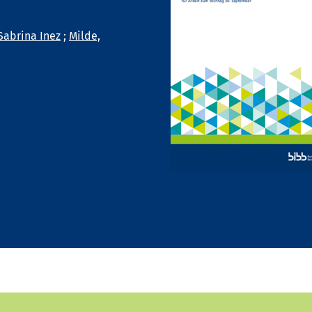
Sabrina Inez
;
Milde,