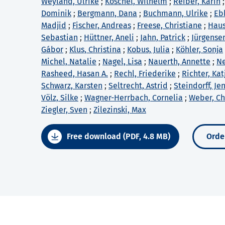
Weyland, Ulrike
;
Koschel, Wilhelm
;
Reiber, Karin
Dominik
;
Bergmann, Dana
;
Buchmann, Ulrike
;
Eb
Madjid
;
Fischer, Andreas
;
Freese, Christiane
;
Haus
Sebastian
;
Hüttner, Aneli
;
Jahn, Patrick
;
Jürgense
Gábor
;
Klus, Christina
;
Kobus, Julia
;
Köhler, Sonja
Michel, Natalie
;
Nagel, Lisa
;
Nauerth, Annette
;
Ne
Rasheed, Hasan A.
;
Rechl, Friederike
;
Richter, Kat
Schwarz, Karsten
;
Seltrecht, Astrid
;
Steindorff, Je
Völz, Silke
;
Wagner-Herrbach, Cornelia
;
Weber, Ch
Ziegler, Sven
;
Zilezinski, Max
Free download (PDF, 4.8 MB)
Order