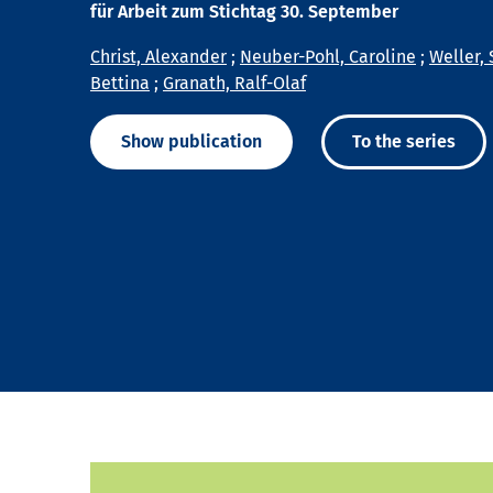
für Arbeit zum Stichtag 30. September
Christ, Alexander
;
Neuber-Pohl, Caroline
;
Weller, 
Bettina
;
Granath, Ralf-Olaf
Show publication
To the series