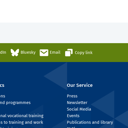
edIn
Bluesky
Email
Copy link
cs
Our Service
ons
Press
 and programmes
Newsletter
Social Media
onal vocational training
Events
ns to training and work
Publications and library