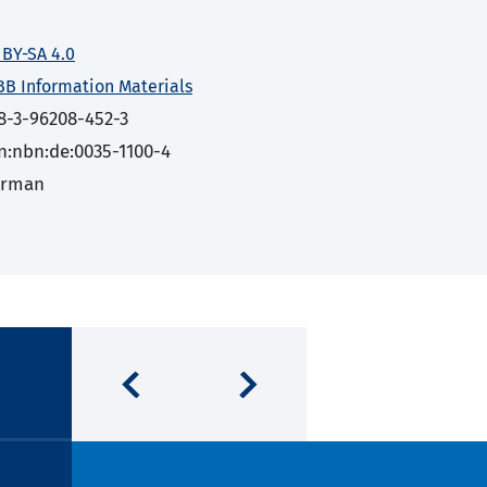
 BY-SA 4.0
BB Information Materials
8-3-96208-452-3
n:nbn:de:0035-1100-4
erman