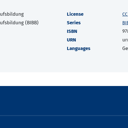
rufsbildung
License
CC
rufsbildung (BIBB)
Series
BI
ISBN
97
URN
ur
Languages
G