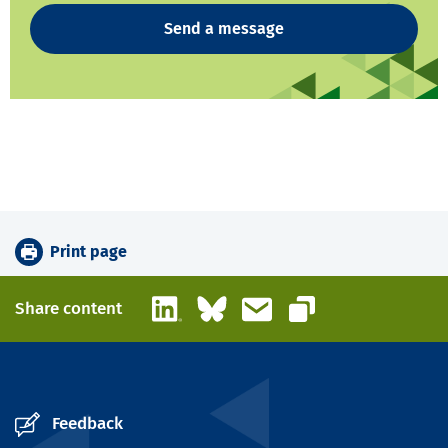
Send a message
Print page
LinkedIn
Bluesky
Email
Share content
Copy link
Feedback