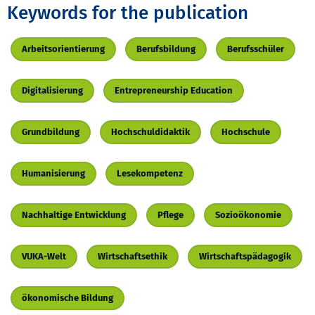
Keywords for the publication
Arbeitsorientierung
Berufsbildung
Berufsschüler
Digitalisierung
Entrepreneurship Education
Grundbildung
Hochschuldidaktik
Hochschule
Humanisierung
Lesekompetenz
Nachhaltige Entwicklung
Pflege
Sozioökonomie
VUKA-Welt
Wirtschaftsethik
Wirtschaftspädagogik
ökonomische Bildung