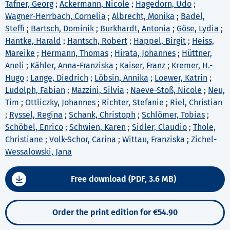
Tafner, Georg
;
Ackermann, Nicole
;
Hagedorn, Udo
;
Wagner-Herrbach, Cornelia
;
Albrecht, Monika
;
Badel,
Steffi
;
Bartsch, Dominik
;
Burkhardt, Antonia
;
Göse, Lydia
;
Hantke, Harald
;
Hantsch, Robert
;
Happel, Birgit
;
Heiss,
Mareike
;
Hermann, Thomas
;
Hirata, Johannes
;
Hüttner,
Aneli
;
Kähler, Anna-Franziska
;
Kaiser, Franz
;
Kremer, H.-
Hugo
;
Lange, Diedrich
;
Löbsin, Annika
;
Loewer, Katrin
;
Ludolph, Fabian
;
Mazzini, Silvia
;
Naeve-Stoß, Nicole
;
Neu,
Tim
;
Ottliczky, Johannes
;
Richter, Stefanie
;
Riel, Christian
;
Ryssel, Regina
;
Schank, Christoph
;
Schlömer, Tobias
;
Schöbel, Enrico
;
Schwien, Karen
;
Sidler, Claudio
;
Thole,
Christiane
;
Volk-Schor, Carina
;
Wittau, Franziska
;
Zichel-
Wessalowski, Jana
Free download (PDF, 3.6 MB)
Order the print edition for €54.90