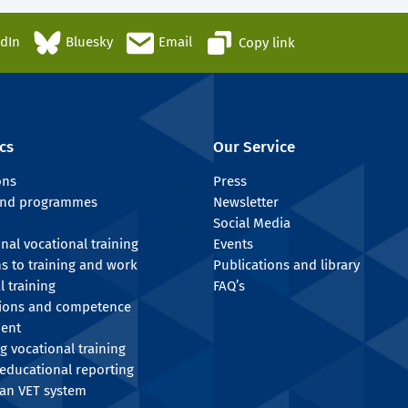
edIn
Bluesky
Email
Copy link
cs
Our Service
ons
Press
 and programmes
Newsletter
Social Media
onal vocational training
Events
ns to training and work
Publications and library
l training
FAQ’s
tions and competence
ent
g vocational training
educational reporting
an VET system