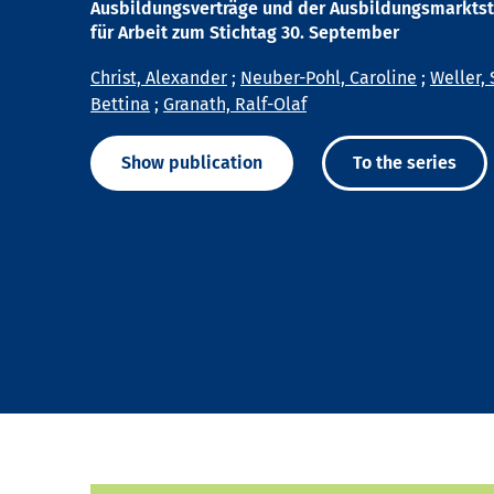
Ausbildungsverträge und der Ausbildungsmarktst
für Arbeit zum Stichtag 30. September
Christ, Alexander
;
Neuber-Pohl, Caroline
;
Weller, 
Bettina
;
Granath, Ralf-Olaf
Show publication
To the series