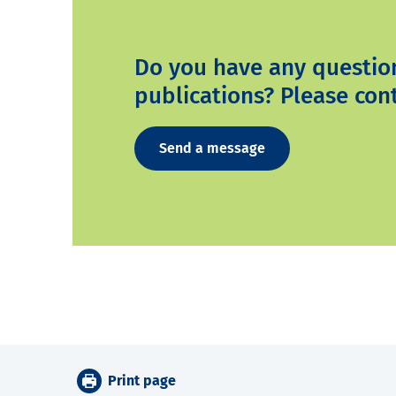
Do you have any questio
publications? Please cont
Send a message
Print page