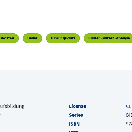
gskosten
Dauer
Führungskraft
Kosten-Nutzen-Analyse
rufsbildung
License
CC
h
Series
BI
ISBN
97