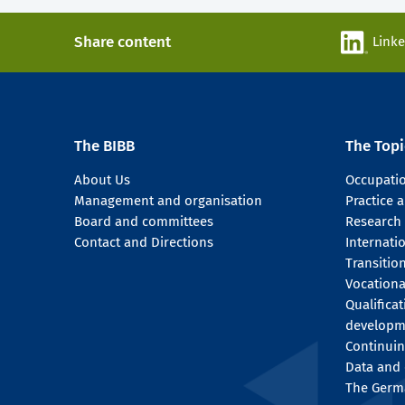
Share content
Link
The BIBB
The Topi
About Us
Occupati
Management and organisation
Practice
Board and committees
Research
Contact and Directions
Internati
Transitio
Vocationa
Qualifica
developm
Continuin
Data and 
The Germ