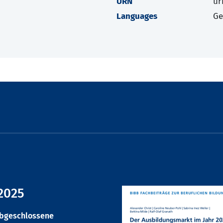
URN
ur
Languages
G
2025
abgeschlossene