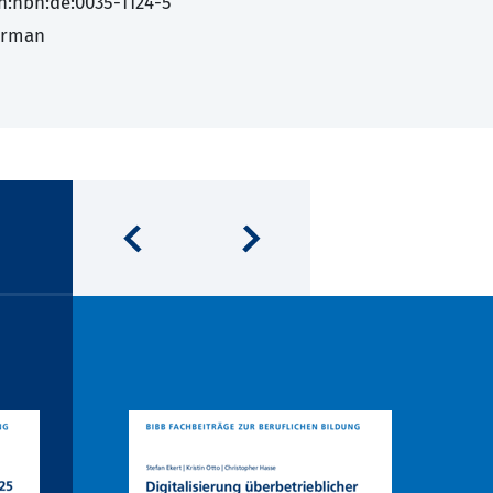
n:nbn:de:0035-1124-5
erman