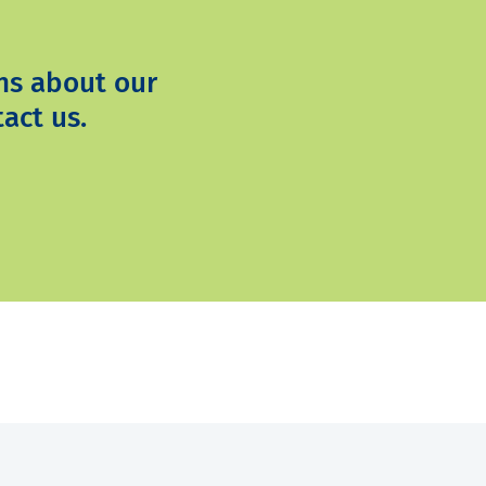
ns about our
act us.