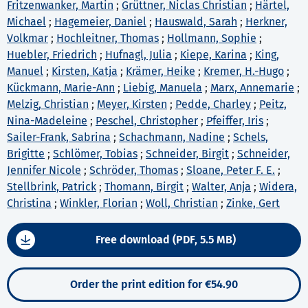
Fritzenwanker, Martin
;
Grüttner, Niclas Christian
;
Härtel,
Michael
;
Hagemeier, Daniel
;
Hauswald, Sarah
;
Herkner,
Volkmar
;
Hochleitner, Thomas
;
Hollmann, Sophie
;
Huebler, Friedrich
;
Hufnagl, Julia
;
Kiepe, Karina
;
King,
Manuel
;
Kirsten, Katja
;
Krämer, Heike
;
Kremer, H.-Hugo
;
Kückmann, Marie-Ann
;
Liebig, Manuela
;
Marx, Annemarie
;
Melzig, Christian
;
Meyer, Kirsten
;
Pedde, Charley
;
Peitz,
Nina-Madeleine
;
Peschel, Christopher
;
Pfeiffer, Iris
;
Sailer-Frank, Sabrina
;
Schachmann, Nadine
;
Schels,
Brigitte
;
Schlömer, Tobias
;
Schneider, Birgit
;
Schneider,
Jennifer Nicole
;
Schröder, Thomas
;
Sloane, Peter F. E.
;
Stellbrink, Patrick
;
Thomann, Birgit
;
Walter, Anja
;
Widera,
Christina
;
Winkler, Florian
;
Woll, Christian
;
Zinke, Gert
Free download (PDF, 5.5 MB)
Order the print edition for €54.90