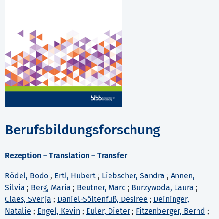
Berufsbildungsforschung
Rezeption – Translation – Transfer
Rödel, Bodo
;
Ertl, Hubert
;
Liebscher, Sandra
;
Annen,
Silvia
;
Berg, Maria
;
Beutner, Marc
;
Burzywoda, Laura
;
Claes, Svenja
;
Daniel-Söltenfuß, Desiree
;
Deininger,
Natalie
;
Engel, Kevin
;
Euler, Dieter
;
Fitzenberger, Bernd
;